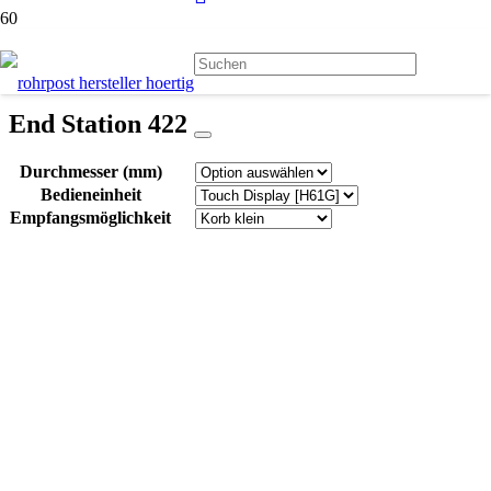
End Station 422
Durchmesser (mm)
Bedieneinheit
Empfangsmöglichkeit
Beschreibung
Zusätzliche Informationen
Produktsicherheit
Carrier departure
Sending upwards
Carrier is inserted at the bottom of the station
Can hold one carrier while waiting for departure