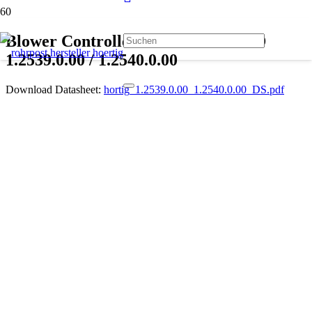
Blower Controller H61F AIR CARD
1.2539.0.00 / 1.2540.0.00
Download Datasheet:
hortig_1.2539.0.00_1.2540.0.00_DS.pdf
Beschreibung
Controlling single-phase blower
Controlling external contactors
Controlling the central brake