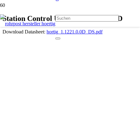
Station Control Unit H21 1.1221.0.0D
Download Datasheet:
hortig_1.1221.0.0D_DS.pdf
Beschreibung
Zusätzliche Informationen
Send a carrier
Show system status
Push button to start the system
Push button to quit the arrival signal