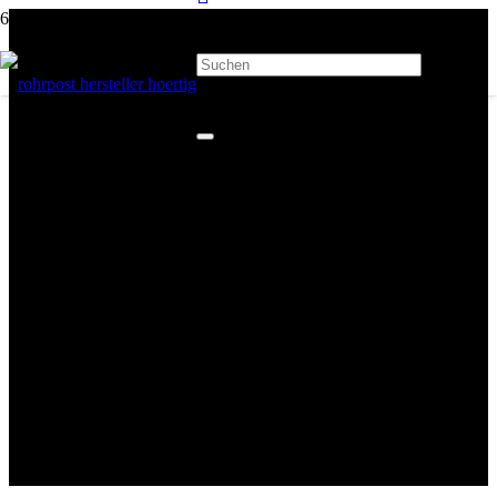
Hörtig Rohrpost statt fahrerlosem
Transportsystem in der Automobil-
Produktion