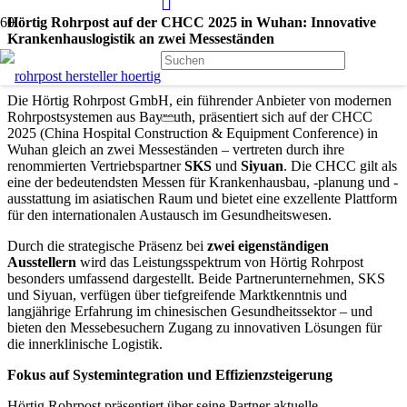
Hörtig Rohrpost auf der CHCC 2025 in Wuhan: Innovative
Krankenhauslogistik an zwei Messeständen
Die Hörtig Rohrpost GmbH, ein führender Anbieter von modernen
Rohrpostsystemen aus Bayreuth, präsentiert sich auf der CHCC
2025 (China Hospital Construction & Equipment Conference) in
Wuhan gleich an zwei Messeständen – vertreten durch ihre
renommierten Vertriebspartner
SKS
und
Siyuan
. Die CHCC gilt als
eine der bedeutendsten Messen für Krankenhausbau, -planung und -
ausstattung im asiatischen Raum und bietet eine exzellente Plattform
für den internationalen Austausch im Gesundheitswesen.
Durch die strategische Präsenz bei
zwei eigenständigen
Ausstellern
wird das Leistungsspektrum von Hörtig Rohrpost
besonders umfassend dargestellt. Beide Partnerunternehmen, SKS
und Siyuan, verfügen über tiefgreifende Marktkenntnis und
langjährige Erfahrung im chinesischen Gesundheitssektor – und
bieten den Messebesuchern Zugang zu innovativen Lösungen für
die innerklinische Logistik.
Fokus auf Systemintegration und Effizienzsteigerung
Hörtig Rohrpost präsentiert über seine Partner aktuelle